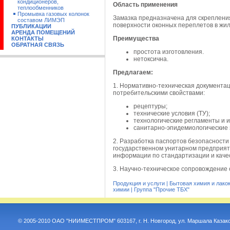
кондиционеров,
Область применения
теплообменников
Промывка газовых колонок
Замазка предназначена для скреплени
составом ЛИМЭП
поверхности оконных переплетов в жил
ПУБЛИКАЦИИ
АРЕНДА ПОМЕЩЕНИЙ
Преимущества
КОНТАКТЫ
ОБРАТНАЯ СВЯЗЬ
простота изготовления.
нетоксична.
Предлагаем:
1. Нормативно-техническая документац
потребительскими свойствами:
рецептуры;
технические условия (ТУ);
технологические регламенты и и
санитарно-эпидемиологические 
2. Разработка паспортов безопасности
государственном унитарном предприят
информации по стандартизации и качес
3. Научно-техническое сопровождение 
Продукция и услуги
|
Бытовая химия и лако
химии
|
Группа "Прочие ТБХ"
© 2005-2010 ОАО "НИИМЕСТПРОМ" 603167, г. Н. Новгород, ул. Маршала Казако