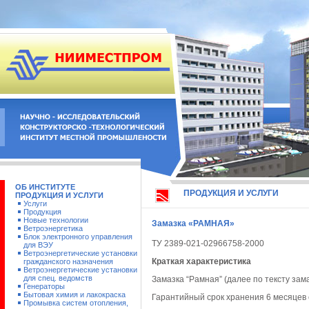
ОБ ИНСТИТУТЕ
ПРОДУКЦИЯ И УСЛУГИ
ПРОДУКЦИЯ И УСЛУГИ
Услуги
Продукция
Новые технологии
Замазка «РАМНАЯ»
Ветроэнергетика
Блок электронного управления
ТУ 2389-021-02966758-2000
для ВЭУ
Ветроэнергетические установки
Краткая характеристика
гражданского назначения
Ветроэнергетические установки
для спец. ведомств
Замазка “Рамная” (далее по тексту за
Генераторы
Бытовая химия и лакокраска
Гарантийный срок хранения 6 месяцев 
Промывка систем отопления,